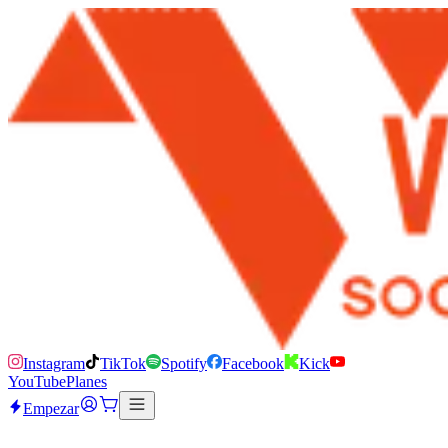
Instagram
TikTok
Spotify
Facebook
Kick
YouTube
Planes
Empezar