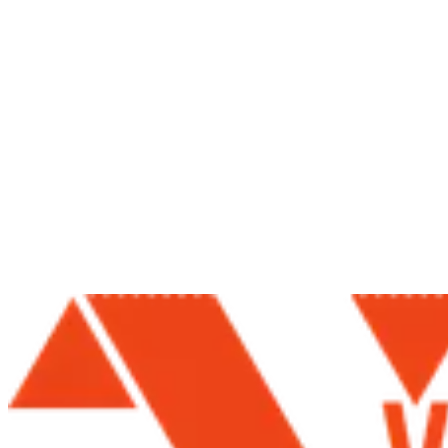
109,95 €
/mes
&nbsp; Para ti, que buscas un crecimiento moderado y constante en
tiktok 810-960 Seguidores al mes 1.800 - 2.200 likes/mes adaptados
a tu cuenta 7
Elegir plan
PLAN ÉLITE
109,95 €
/mes
&nbsp; FINALIZA TU CARRITO
Elegir plan