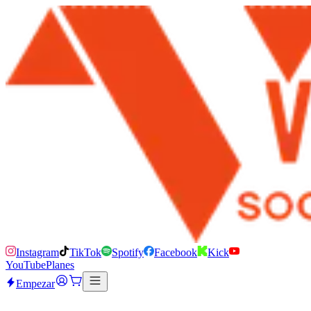
Instagram
TikTok
Spotify
Facebook
Kick
YouTube
Planes
Empezar