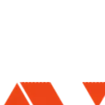
Lo que NO hacemos
No utilizamos cookies de publicidad ni vendemos tus datos. Si en el
futuro añadimos cookies analíticas o de terceros, actualizaremos esta
política y solicitaremos tu consentimiento cuando proceda.
Cómo gestionar las cookies
Puedes configurar o eliminar las cookies desde los ajustes de tu
navegador (Chrome, Safari, Firefox, Edge…). Ten en cuenta que
desactivar las cookies técnicas puede impedir que ciertas funciones
(como iniciar sesión) funcionen correctamente.
Cambios
Podemos actualizar esta política de cookies; los cambios entran en
vigor tras su publicación.