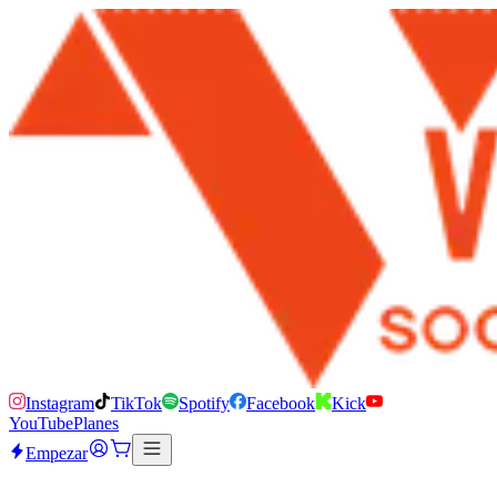
Instagram
TikTok
Spotify
Facebook
Kick
YouTube
Planes
Empezar